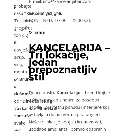
E-mail: info@kancelarijabar.com
probajte
RADNO VRIJEME
našu
“Kancelariju”
(gin,
PON – NED: 07:00 – 22:00 sati
Teranino,
grejpfrut
O nama
tonik…)
ili
KANCELARIJA –
osvježavajuću
“Spajalicu”
(jagoda
Tri lokacije,
sirup,
jedan
vino,
prepoznatljiv
menta…)
stil
✔️
Brunch
s
Dobro došli u
Kancelariju
– brend koji je
dušom
–
u Rijeci postao sinonim za poseban
od
“Direktorskog
ugođaj, kvalitetnu ponudu i interijere koji
tosta”
do
“Ministra
ostavljaju dojam već na prvi pogled.
tartufa”
,
Naše tri lokacije spoj su kreativnosti,
svako
ugodnog ambijenta i pomno odabranih
jelo