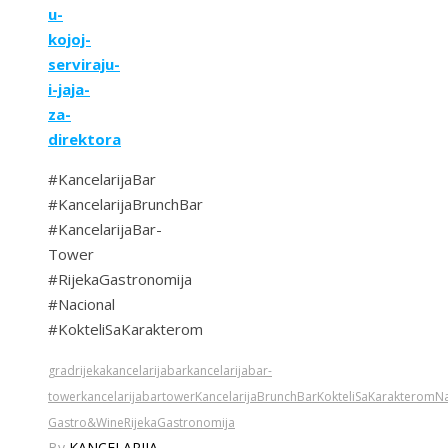
u-
kojoj-
serviraju-
i-jaja-
za-
direktora
#KancelarijaBar
#KancelarijaBrunchBar
#KancelarijaBar-
Tower
#RijekaGastronomija
#Nacional
#KokteliSaKarakterom
gradrijeka
kancelarijabar
kancelarijabar-
tower
kancelarijabartower
KancelarijaBrunchBar
KokteliSaKarakterom
Na
Gastro&Wine
RijekaGastronomija
By
KANCELARIJA