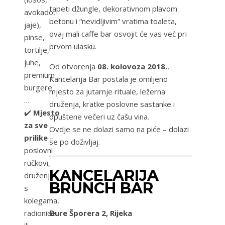
tapeti džungle, dekorativnom plavom
avokado,
betonu i “nevidljivim” vratima toaleta,
jaje),
ovaj mali caffe bar osvojit će vas već pri
pinse,
prvom ulasku.
tortilje,
juhe,
Od otvorenja
08. kolovoza 2018.
,
premium
Kancelarija Bar postala je omiljeno
burgere
mjesto za jutarnje rituale, ležerna
…
druženja, kratke poslovne sastanke i
✔️
Mjesto
opuštene večeri uz čašu vina.
za sve
Ovdje se ne dolazi samo na piće – dolazi
prilike
–
se po doživljaj.
poslovni
ručkovi,
KANCELARIJA
druženja
BRUNCH BAR
s
kolegama,
Đure Šporera 2, Rijeka
radionice