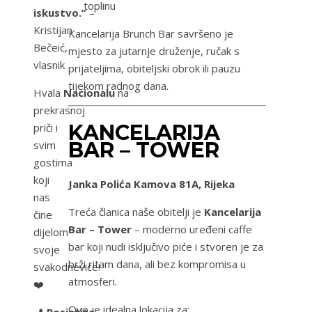
toplinu
iskustvo.”
–
Kristijan
Kancelarija Brunch Bar savršeno je
Bečeić,
mjesto za jutarnje druženje, ručak s
vlasnik
prijateljima, obiteljski obrok ili pauzu
tijekom radnog dana.
Hvala
Nacionalu
na
prekrasnoj
KANCELARIJA
priči i
BAR – TOWER
svim
gostima
koji
Janka Polića Kamova 81A, Rijeka
nas
Treća članica naše obitelji je
Kancelarija
čine
Bar – Tower
– moderno uređeni caffe
dijelom
bar koji nudi isključivo piće i stvoren je za
svoje
brži ritam dana, ali bez kompromisa u
svakodnevice!
atmosferi.
❤️
Ovo je idealna lokacija za: