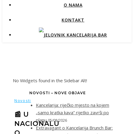
O NAMA
KONTAKT
No Widgets found in the Sidebar Alt!
NOVOSTI – NOVE OBJAVE
Novosti
Kancelarija: riječko mjesto na kojem
„samo kratka kava” rijetko završi po
📰 U
planu
05/08/2026
NACIONALU
Extravagant o Kancelarija Brunch Bar:
O