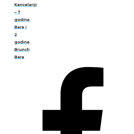
Kancelariji
– 7
godina
Bara i
2
godine
Brunch
Bara