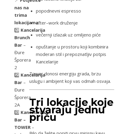
📍
Posjetite
nas na
popodnevni espresso
trima
lokacijama:
after–work druženje
1️⃣
Kancelarija
večernji izlazak uz omiljeno piće
Brunch
Bar
–
opuštanje u prostoru koji kombinira
Đure
moderan stil i prepoznatljiv potpis
Šporera
Kancelarije
2
Tower donosi energiju grada, brzu
2️⃣
Kancelarija
uslugu i ambijent koji vas odmah osvaja.
Bar
–
Đure
Šporera
Tri lokacije koje
2A
stvaraju jednu
3️⃣
Kancelarija
priču
Bar –
TOWER
–
Bilo da želite popiti prvu mirisnu kavu,