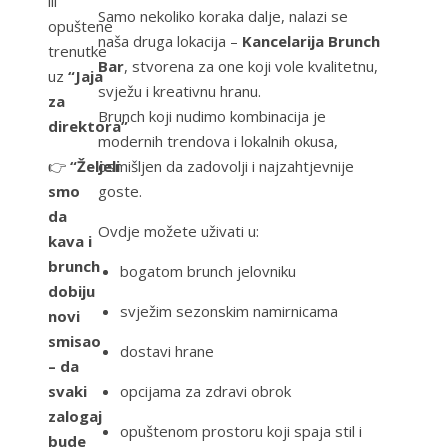
ili
Samo nekoliko koraka dalje, nalazi se
opuštene
naša druga lokacija –
Kancelarija Brunch
trenutke
Bar
, stvorena za one koji vole kvalitetnu,
uz
“Jaja
svježu i kreativnu hranu.
za
Brunch koji nudimo kombinacija je
direktora”
modernih trendova i lokalnih okusa,
osmišljen da zadovolji i najzahtjevnije
👉
“Željeli
goste.
smo
da
Ovdje možete uživati u:
kava i
brunch
bogatom brunch jelovniku
dobiju
svježim sezonskim namirnicama
novi
smisao
dostavi hrane
– da
opcijama za zdravi obrok
svaki
zalogaj
opuštenom prostoru koji spaja stil i
bude