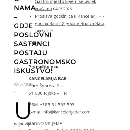
Gastro mjesto kojem se uvijek
NAMA
vraćamo
04/05/2026
Proslava godišnjica u Kancelariji – 7
–
godina Bara i 2 godine Brunch Bara
GDJE
14/09/2025
POSLOVNI
SASTANCI
OGLAS
POSTAJU
GASTRONOMSKO
Pronađite nas
ISKUSTVO!
KANCELARIJA BAR
03/07/2025
Đure Šporera 2 a
/
51 000 Rijeka – HR
U
GSM: +385 51 565 593
E-mail: info@kancelarijabar.com
RADNO VRIJEME
najnovijem