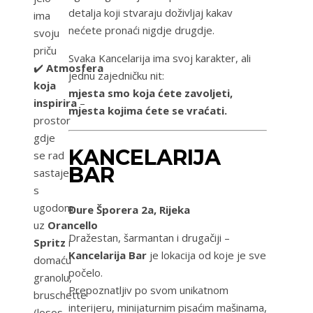
detalja koji stvaraju doživljaj kakav
ima
nećete pronaći nigdje drugdje.
svoju
priču
Svaka Kancelarija ima svoj karakter, ali
✔️
Atmosfera
jednu zajedničku nit:
koja
mjesta smo koja ćete zavoljeti,
inspirira
–
mjesta kojima ćete se vraćati.
prostor
gdje
KANCELARIJA
se rad
BAR
sastaje
s
ugodom,
Đure Šporera 2a, Rijeka
uz
Orancello
Dražestan, šarmantan i drugačiji –
Spritz
i
Kancelarija Bar
je lokacija od koje je sve
domaću
počelo.
granolu,
Prepoznatljiv po svom unikatnom
bruschette
interijeru, minijaturnim pisaćim mašinama,
(losos,