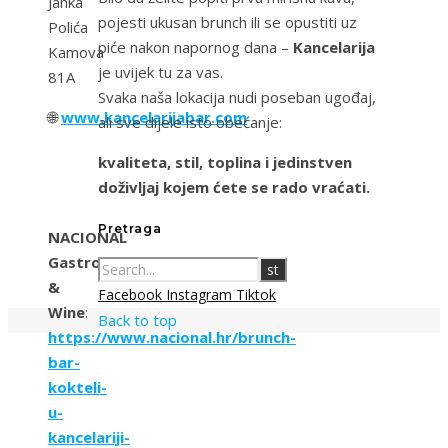
Janka
pojesti ukusan brunch ili se opustiti uz
Polića
piće nakon napornog dana –
Kancelarija
Kamova
je uvijek tu za vas.
81A
Svaka naša lokacija nudi poseban ugođaj,
🌐
www.kancelarijabar.com
ali sve dijele isto obećanje:
kvaliteta, stil, toplina i jedinstven
doživljaj kojem ćete se rado vraćati.
Pretraga
NACIONAL
Gastro
&
Facebook
Instagram
Tiktok
Wine
:
Back to top
https://www.nacional.hr/brunch-
bar-
kokteli-
u-
kancelariji-