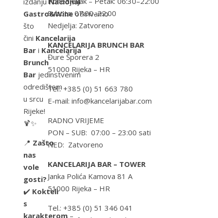
Ponedjeljak – Petak: 06:30–22:00
izdanju
Nacional
Subota: 07:00–22:00
Gastro&Wine
otkrivamo
Nedjelja: Zatvoreno
što
čini
Kancelarija
KANCELARIJA BRUNCH BAR
Bar
i
Kancelarija
Đure Šporera 2
Brunch
51000 Rijeka – HR
Bar
jedinstvenim
odredištem
Tel.: +385 (0) 51 663 780
u srcu
E-mail: info@kancelarijabar.com
Rijeke!
RADNO VRIJEME
🍹✨
PON – SUB: 07:00 – 23:00 sati
📍
Zašto
NED: Zatvoreno
nas
KANCELARIJA BAR – TOWER
vole
Janka Polića Kamova 81 A
gosti?
51000 Rijeka – HR
✔️
Kokteli
s
Tel.: +385 (0) 51 346 041
karakterom
–