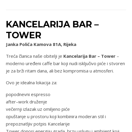
KANCELARIJA BAR –
TOWER
Janka Polića Kamova 81A, Rijeka
Treća članica naše obitelji je
Kancelarija Bar – Tower
–
moderno uređeni caffe bar koji nudi isključivo piće i stvoren
je za brži ritam dana, ali bez kompromisa u atmosferi.
Ovo je idealna lokacija za:
popodnevni espresso
after–work druženje
večernji izlazak uz omiljeno piće
opuštanje u prostoru koji kombinira moderan stil i
prepoznatljiv potpis Kancelarije
Tower donosi energiju grada, brzu uslugu i ambijent koji