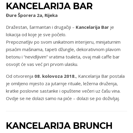
KANCELARIJA BAR
Đure Šporera 2a, Rijeka
Dražestan, šarmantan i drugačiji –
Kancelarija Bar
je
lokacija od koje je sve počelo.
Prepoznatljiv po svom unikatnom interijeru, minijaturnim
pisaćim mašinama, tapeti džungle, dekorativnom plavom
betonu i “nevidljivim” vratima toaleta, ovaj mali caffe bar
osvojit će vas već pri prvom ulasku.
Od otvorenja
08. kolovoza 2018.
, Kancelarija Bar postala
je omiljeno mjesto za jutarnje rituale, ležerna druženja,
kratke poslovne sastanke i opuštene večeri uz čašu vina.
Ovdje se ne dolazi samo na piće – dolazi se po doživljaj.
KANCELARIJA BRUNCH