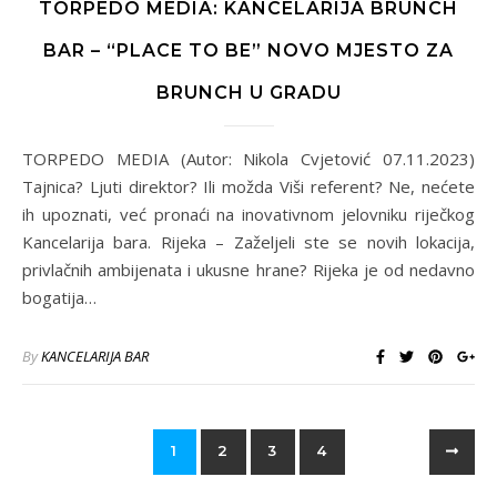
TORPEDO MEDIA: KANCELARIJA BRUNCH
BAR – “PLACE TO BE” NOVO MJESTO ZA
BRUNCH U GRADU
TORPEDO MEDIA (Autor: Nikola Cvjetović 07.11.2023)
Tajnica? Ljuti direktor? Ili možda Viši referent? Ne, nećete
ih upoznati, već pronaći na inovativnom jelovniku riječkog
Kancelarija bara. Rijeka – Zaželjeli ste se novih lokacija,
privlačnih ambijenata i ukusne hrane? Rijeka je od nedavno
bogatija…
By
KANCELARIJA BAR
1
2
3
4