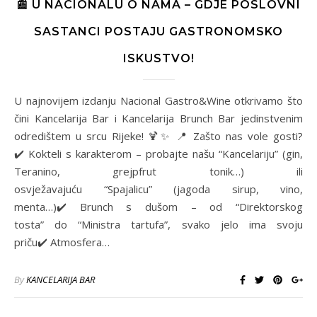
📰 U NACIONALU O NAMA – GDJE POSLOVNI
SASTANCI POSTAJU GASTRONOMSKO
ISKUSTVO!
U najnovijem izdanju Nacional Gastro&Wine otkrivamo što
čini Kancelarija Bar i Kancelarija Brunch Bar jedinstvenim
odredištem u srcu Rijeke! 🍹✨ 📍 Zašto nas vole gosti?
✔️ Kokteli s karakterom – probajte našu “Kancelariju” (gin,
Teranino, grejpfrut tonik…) ili
osvježavajuću “Spajalicu” (jagoda sirup, vino,
menta…)✔️ Brunch s dušom – od “Direktorskog
tosta” do “Ministra tartufa”, svako jelo ima svoju
priču✔️ Atmosfera…
By
KANCELARIJA BAR