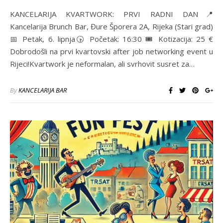
KANCELARIJA KVARTWORK: PRVI RADNI DAN📍
Kancelarija Brunch Bar, Đure Šporera 2A, Rijeka (Stari grad)
📅 Petak, 6. lipnja🕟 Početak: 16:30 🎟️ Kotizacija: 25 €
Dobrodošli na prvi kvartovski after job networking event u
Rijeci!Kvartwork je neformalan, ali svrhovit susret za…
By
KANCELARIJA BAR