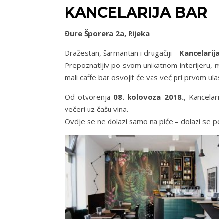
KANCELARIJA BAR
Đure Šporera 2a, Rijeka
Dražestan, šarmantan i drugačiji –
Kancelarij
Prepoznatljiv po svom unikatnom interijeru, m
mali caffe bar osvojit će vas već pri prvom ula
Od otvorenja
08. kolovoza 2018.
, Kancelar
večeri uz čašu vina.
Ovdje se ne dolazi samo na piće – dolazi se po 