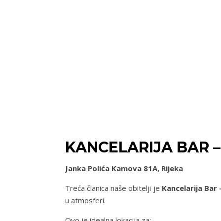
KANCELARIJA BAR 
Janka Polića Kamova 81A, Rijeka
Treća članica naše obitelji je
Kancelarija Bar
u atmosferi.
Ovo je idealna lokacija za: