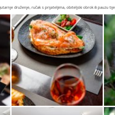
tarnje druženje, ručak s prijateljima, obiteljski obrok ili pauzu t