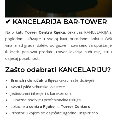
✔ KANCELARIJA BAR-TOWER
Na 5. katu
Tower Centra Rijeka
, čeka vas KANCELARIJA s
pogledom. Uživajte u svojoj kavi, prirodnom soku ili čaši
vina iznad grada, daleko od gužve – savršeno za opuštanje
ili kratki poslovni predah. Tower lokacija nudi mir, stil i
osjećaj posebnosti.
Zašto odabrati KANCELARIJU?
Brunch i doručak u Rijeci
kakav niste doživjeli
Kava i pića
vrhunske kvalitete
Jedinstveni interijeri s karakterom
Ljubazno osoblje i profesionalna usluga
Lokacije u
centru Rijeke
i u
Tower Centeru
Prostor u kojem se osjećate ugodno i inspirirano