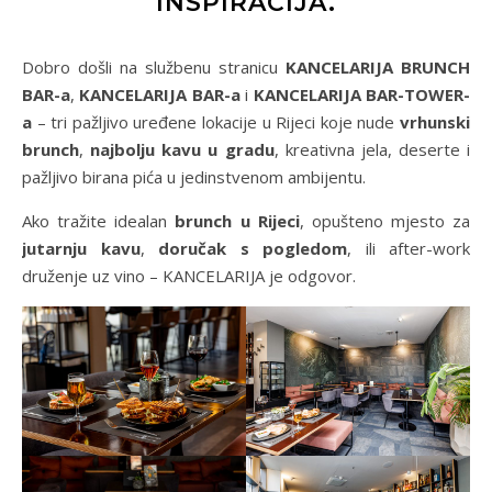
INSPIRACIJA.
Dobro došli na službenu stranicu
KANCELARIJA BRUNCH
BAR-a
,
KANCELARIJA BAR-a
i
KANCELARIJA BAR-TOWER-
a
– tri pažljivo uređene lokacije u Rijeci koje nude
vrhunski
brunch
,
najbolju kavu u gradu
, kreativna jela, deserte i
pažljivo birana pića u jedinstvenom ambijentu.
Ako tražite idealan
brunch u Rijeci
, opušteno mjesto za
jutarnju kavu
,
doručak s pogledom
, ili after-work
druženje uz vino – KANCELARIJA je odgovor.