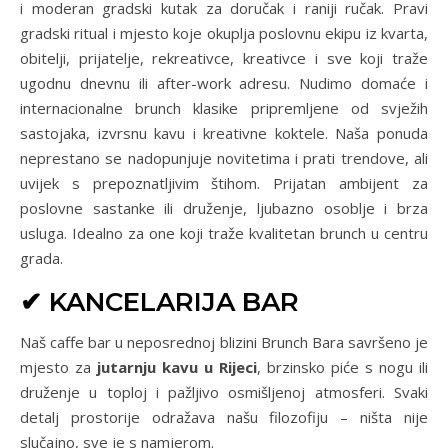
i moderan gradski kutak za doručak i raniji ručak. Pravi
gradski ritual i mjesto koje okuplja poslovnu ekipu iz kvarta,
obitelji, prijatelje, rekreativce, kreativce i sve koji traže
ugodnu dnevnu ili after-work adresu. Nudimo domaće i
internacionalne brunch klasike pripremljene od svježih
sastojaka, izvrsnu kavu i kreativne koktele. Naša ponuda
neprestano se nadopunjuje novitetima i prati trendove, ali
uvijek s prepoznatljivim štihom. Prijatan ambijent za
poslovne sastanke ili druženje, ljubazno osoblje i brza
usluga. Idealno za one koji traže kvalitetan brunch u centru
grada.
✔ KANCELARIJA BAR
Naš caffe bar u neposrednoj blizini Brunch Bara savršeno je
mjesto za
jutarnju kavu u Rijeci
, brzinsko piće s nogu ili
druženje u toploj i pažljivo osmišljenoj atmosferi. Svaki
detalj prostorije odražava našu filozofiju – ništa nije
slučajno, sve je s namjerom.