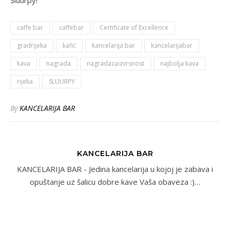
Sluurpy!”
caffe bar
caffebar
Certificate of Excellence
gradrijeka
kafić
kancelarija bar
kancelarijabar
kava
nagrada
nagradazaizvrsnost
najbolja kava
rijeka
SLUURPY
By
KANCELARIJA BAR
KANCELARIJA BAR
KANCELARIJA BAR - Jedina kancelarija u kojoj je zabava i
opuštanje uz šalicu dobre kave Vaša obaveza :)…