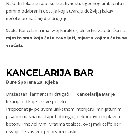
Naše tri lokacije spoj su kreativnosti, ugodnog ambijenta i
pomno odabranih detalja koji stvaraju doživljaj kakav
nećete pronaći nigdje drugdje.
Svaka Kancelarija ima svoj karakter, ali jednu zajedničku nit:
mjesta smo koja ćete zavoljeti, mjesta kojima ćete se
vraćati.
KANCELARIJA BAR
Đure Šporera 2a, Rijeka
Dražestan, šarmantan i drugačiji –
Kancelarija Bar
je
lokacija od koje je sve počelo.
Prepoznatljiv po svom unikatnom interijeru, minijaturnim
pisaćim mašinama, tapeti džungle, dekorativnom plavom
betonu i “nevidljivim” vratima toaleta, ovaj mali caffe bar
osvojit će vas već pri prvom ulasku.