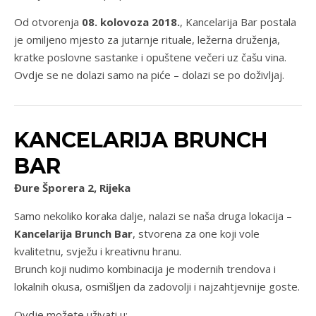
Od otvorenja
08. kolovoza 2018.
, Kancelarija Bar postala
je omiljeno mjesto za jutarnje rituale, ležerna druženja,
kratke poslovne sastanke i opuštene večeri uz čašu vina.
Ovdje se ne dolazi samo na piće – dolazi se po doživljaj.
KANCELARIJA BRUNCH
BAR
Đure Šporera 2, Rijeka
Samo nekoliko koraka dalje, nalazi se naša druga lokacija –
Kancelarija Brunch Bar
, stvorena za one koji vole
kvalitetnu, svježu i kreativnu hranu.
Brunch koji nudimo kombinacija je modernih trendova i
lokalnih okusa, osmišljen da zadovolji i najzahtjevnije goste.
Ovdje možete uživati u: