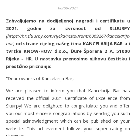
08/09/2021
Zahvaljujemo na dodijeljenoj nagradi i certifikatu u
2021. godini za izvrsnost od SLUURPY
(https://hr.sluurpy.com/rijeka/restaurant/6069267/kancelarija-
bar)
od strane cijelog našeg tima KANCELARIJA BAR-a i
tvrtke KNOW-HOW d.o.o., Đure Šporera 2 A, 51000
Rijeka – HR. U nastavku prenosimo njihovu čestitku i
prestižno priznanje:
“Dear owners of Kancelarija Bar,
We are pleased to inform you that Kancelarija Bar has
received the official 2021 Certificate of Excellence from
Sluurpy! We are delighted to congratulate you and offer
you our most sincere congratulations by sending you such
special acknowledgment which can be published on your
website. This achievement follows your super rating on