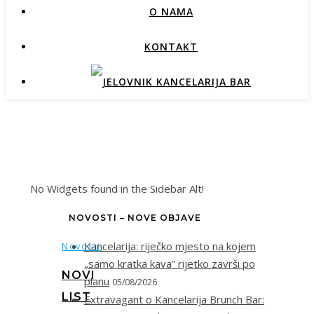
O NAMA
KONTAKT
No Widgets found in the Sidebar Alt!
NOVOSTI – NOVE OBJAVE
Kancelarija: riječko mjesto na kojem
Novosti
„samo kratka kava” rijetko završi po
NOVI
planu
05/08/2026
LIST
Extravagant o Kancelarija Brunch Bar: