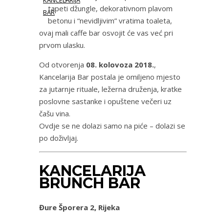
KANCELARIJA
tapeti džungle, dekorativnom plavom
BAR
betonu i “nevidljivim” vratima toaleta,
ovaj mali caffe bar osvojit će vas već pri
prvom ulasku.
Od otvorenja
08. kolovoza 2018.
,
Kancelarija Bar postala je omiljeno mjesto
za jutarnje rituale, ležerna druženja, kratke
poslovne sastanke i opuštene večeri uz
čašu vina.
Ovdje se ne dolazi samo na piće – dolazi se
po doživljaj.
KANCELARIJA
BRUNCH BAR
Đure Šporera 2, Rijeka