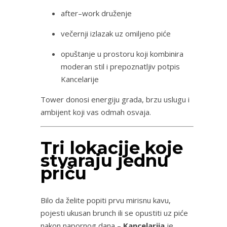
after–work druženje
večernji izlazak uz omiljeno piće
opuštanje u prostoru koji kombinira
moderan stil i prepoznatljiv potpis
Kancelarije
Tower donosi energiju grada, brzu uslugu i
ambijent koji vas odmah osvaja.
Tri lokacije koje
stvaraju jednu
priču
Bilo da želite popiti prvu mirisnu kavu,
pojesti ukusan brunch ili se opustiti uz piće
nakon napornog dana –
Kancelarija
je