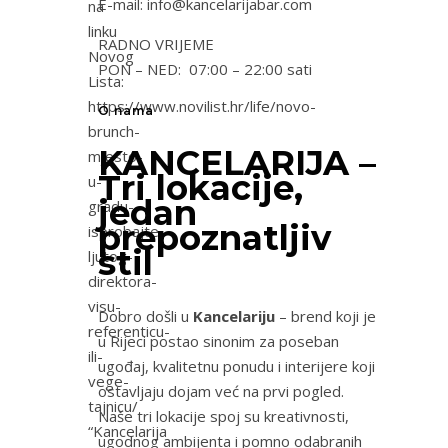
E-mail: info@kancelarijabar.com
na
linku
RADNO VRIJEME
Novog
PON – NED: 07:00 – 22:00 sati
Lista:
https://www.novilist.hr/life/novo-
O nama
brunch-
KANCELARIJA –
mjesto-
Tri lokacije,
u-
jedan
gradu-
prepoznatljiv
isprobajte-
stil
ljutog-
direktora-
visu-
Dobro došli u
Kancelariju
– brend koji je
referenticu-
u Rijeci postao sinonim za poseban
ili-
ugođaj, kvalitetnu ponudu i interijere koji
vege-
ostavljaju dojam već na prvi pogled.
tajnicu/
Naše tri lokacije spoj su kreativnosti,
“Kancelarija
ugodnog ambijenta i pomno odabranih