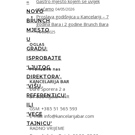
Gastro mjesto kojem se uvijek
–
vraćamo
04/05/2026
NOVO
Proslava godišnjica u Kancelariji – 7
BRUNCH
godina Bara i 2 godine Brunch Bara
MJESTO
14/09/2025
U
OGLAS
GRADU:
ISPROBAJTE
‘LJUTOG
Pronađite nas
DIREKTORA’,
KANCELARIJA BAR
‘VIŠU
Đure Šporera 2 a
REFERENTICU’
51 000 Rijeka – HR
ILI
GSM: +385 51 565 593
‘VEGE
E-mail: info@kancelarijabar.com
TAJNICU’
RADNO VRIJEME