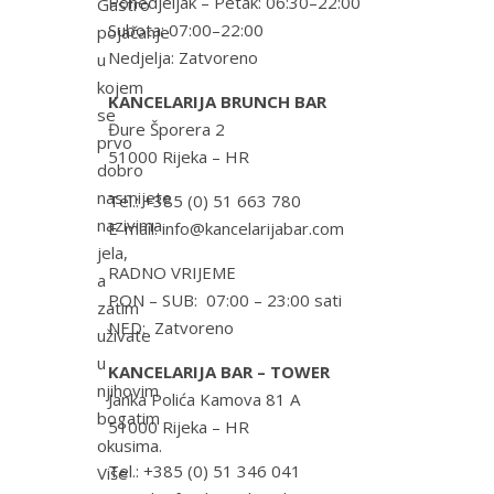
Ponedjeljak – Petak: 06:30–22:00
Gastro
Subota: 07:00–22:00
pojačanje
Nedjelja: Zatvoreno
u
kojem
KANCELARIJA BRUNCH BAR
se
Đure Šporera 2
prvo
51000 Rijeka – HR
dobro
nasmijete
Tel.: +385 (0) 51 663 780
nazivima
E-mail: info@kancelarijabar.com
jela,
RADNO VRIJEME
a
PON – SUB: 07:00 – 23:00 sati
zatim
NED: Zatvoreno
uživate
u
KANCELARIJA BAR – TOWER
njihovim
Janka Polića Kamova 81 A
bogatim
51000 Rijeka – HR
okusima.
Tel.: +385 (0) 51 346 041
Više