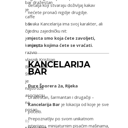
bar dražestan
detalja koji stvaraju doživljaj kakav
je
nećete pronaći nigdje drugdje.
caffe
Svaka Kancelarija ima svoj karakter, ali
bar
jednu zajedničku nit:
čiji
mjesta smo koja ćete zavoljeti,
je
mjesta kojima ćete se vraćati.
koncept
razvio
vlasnik Kristijan
KANCELARIJA
Bečeić tako
BAR
što
je
Đure Šporera 2a, Rijeka
najstrožu
asocijaciju
Dražestan, šarmantan i drugačiji –
na
Kancelarija Bar
je lokacija od koje je sve
posao…
počelo.
Prepoznatljiv po svom unikatnom
By
interijeru, minijaturnim pisaćim mašinama,