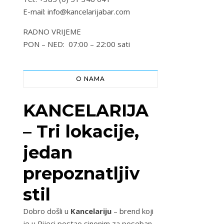
E-mail: info@kancelarijabar.com
RADNO VRIJEME
PON – NED: 07:00 – 22:00 sati
O NAMA
KANCELARIJA
– Tri lokacije,
jedan
prepoznatljiv
stil
Dobro došli u
Kancelariju
– brend koji
je u Rijeci postao sinonim za poseban