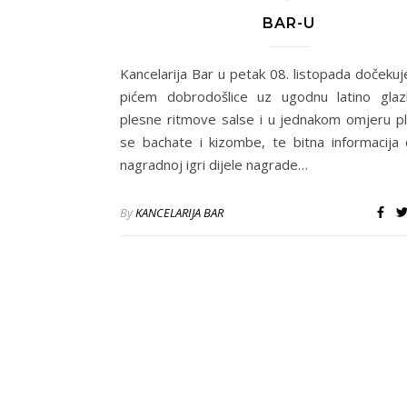
BAR-U
Kancelarija Bar u petak 08. listopada dočekuj
pićem dobrodošlice uz ugodnu latino gla
plesne ritmove salse i u jednakom omjeru pl
se bachate i kizombe, te bitna informacija
nagradnoj igri dijele nagrade…
By
KANCELARIJA BAR