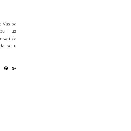
e Vas sa
zbu i uz
esati će
 da se u