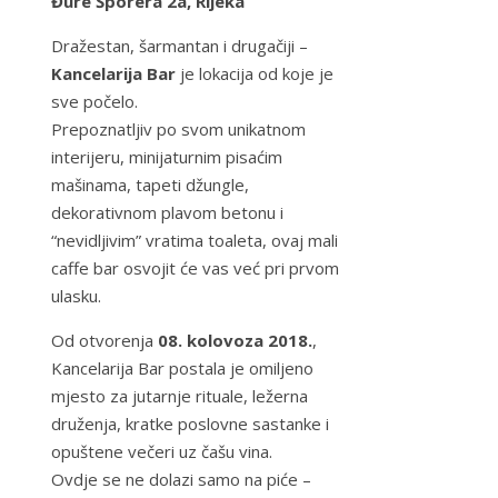
Đure Šporera 2a, Rijeka
Dražestan, šarmantan i drugačiji –
Kancelarija Bar
je lokacija od koje je
sve počelo.
Prepoznatljiv po svom unikatnom
interijeru, minijaturnim pisaćim
mašinama, tapeti džungle,
dekorativnom plavom betonu i
“nevidljivim” vratima toaleta, ovaj mali
caffe bar osvojit će vas već pri prvom
ulasku.
Od otvorenja
08. kolovoza 2018.
,
Kancelarija Bar postala je omiljeno
mjesto za jutarnje rituale, ležerna
druženja, kratke poslovne sastanke i
opuštene večeri uz čašu vina.
Ovdje se ne dolazi samo na piće –