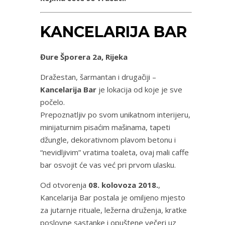
KANCELARIJA BAR
Đure Šporera 2a, Rijeka
Dražestan, šarmantan i drugačiji –
Kancelarija Bar
je lokacija od koje je sve
počelo.
Prepoznatljiv po svom unikatnom interijeru,
minijaturnim pisaćim mašinama, tapeti
džungle, dekorativnom plavom betonu i
“nevidljivim” vratima toaleta, ovaj mali caffe
bar osvojit će vas već pri prvom ulasku.
Od otvorenja
08. kolovoza 2018.
,
Kancelarija Bar postala je omiljeno mjesto
za jutarnje rituale, ležerna druženja, kratke
poslovne sastanke i opuštene večeri uz