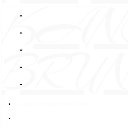
Kancelarija gdje se posao pretvara u užitak.