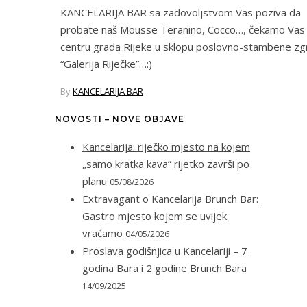
KANCELARIJA BAR sa zadovoljstvom Vas poziva da
probate naš Mousse Teranino, Cocco…, čekamo Vas
centru grada Rijeke u sklopu poslovno-stambene z
“Galerija Riječke”…:)
By
KANCELARIJA BAR
NOVOSTI – NOVE OBJAVE
Kancelarija: riječko mjesto na kojem
„samo kratka kava” rijetko završi po
planu
05/08/2026
Extravagant o Kancelarija Brunch Bar:
Gastro mjesto kojem se uvijek
vraćamo
04/05/2026
Proslava godišnjica u Kancelariji – 7
godina Bara i 2 godine Brunch Bara
14/09/2025