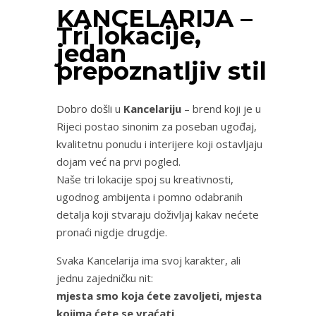
KANCELARIJA –
Tri lokacije,
jedan
prepoznatljiv stil
Dobro došli u
Kancelariju
– brend koji je u
Rijeci postao sinonim za poseban ugođaj,
kvalitetnu ponudu i interijere koji ostavljaju
dojam već na prvi pogled.
Naše tri lokacije spoj su kreativnosti,
ugodnog ambijenta i pomno odabranih
detalja koji stvaraju doživljaj kakav nećete
pronaći nigdje drugdje.
Svaka Kancelarija ima svoj karakter, ali
jednu zajedničku nit:
mjesta smo koja ćete zavoljeti, mjesta
kojima ćete se vraćati.