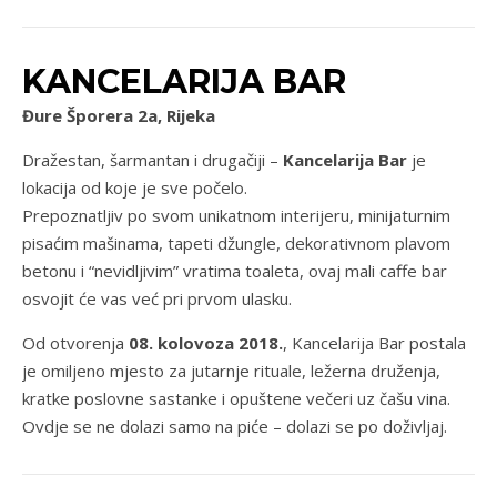
KANCELARIJA BAR
Đure Šporera 2a, Rijeka
Dražestan, šarmantan i drugačiji –
Kancelarija Bar
je
lokacija od koje je sve počelo.
Prepoznatljiv po svom unikatnom interijeru, minijaturnim
pisaćim mašinama, tapeti džungle, dekorativnom plavom
betonu i “nevidljivim” vratima toaleta, ovaj mali caffe bar
osvojit će vas već pri prvom ulasku.
Od otvorenja
08. kolovoza 2018.
, Kancelarija Bar postala
je omiljeno mjesto za jutarnje rituale, ležerna druženja,
kratke poslovne sastanke i opuštene večeri uz čašu vina.
Ovdje se ne dolazi samo na piće – dolazi se po doživljaj.