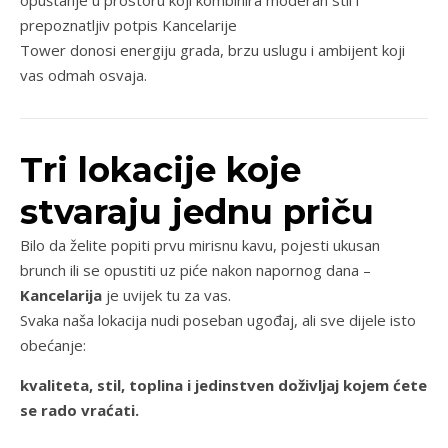
opuštanje u prostoru koji kombinira moderan stil i
prepoznatljiv potpis Kancelarije
Tower donosi energiju grada, brzu uslugu i ambijent koji
vas odmah osvaja.
Tri lokacije koje
stvaraju jednu priču
Bilo da želite popiti prvu mirisnu kavu, pojesti ukusan
brunch ili se opustiti uz piće nakon napornog dana –
Kancelarija
je uvijek tu za vas.
Svaka naša lokacija nudi poseban ugođaj, ali sve dijele isto
obećanje:
kvaliteta, stil, toplina i jedinstven doživljaj kojem ćete
se rado vraćati.