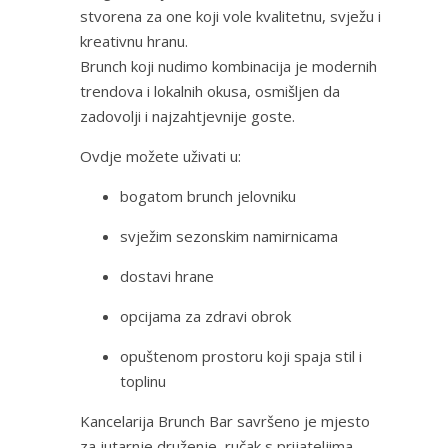
stvorena za one koji vole kvalitetnu, svježu i
kreativnu hranu.
Brunch koji nudimo kombinacija je modernih
trendova i lokalnih okusa, osmišljen da
zadovolji i najzahtjevnije goste.
Ovdje možete uživati u:
bogatom brunch jelovniku
svježim sezonskim namirnicama
dostavi hrane
opcijama za zdravi obrok
opuštenom prostoru koji spaja stil i
toplinu
Kancelarija Brunch Bar savršeno je mjesto
za jutarnje druženje, ručak s prijateljima,