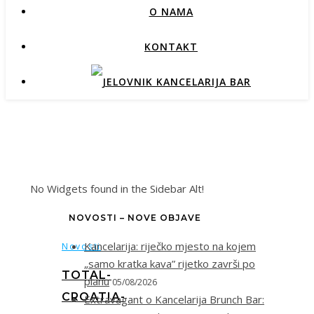
O NAMA
KONTAKT
No Widgets found in the Sidebar Alt!
NOVOSTI – NOVE OBJAVE
Kancelarija: riječko mjesto na kojem
Novosti
„samo kratka kava” rijetko završi po
TOTAL-
planu
05/08/2026
CROATIA-
Extravagant o Kancelarija Brunch Bar: