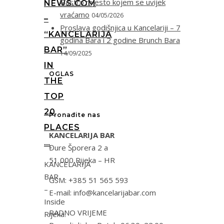
Gastro mjesto kojem se uvijek
NEWS.COM
vraćamo
04/05/2026
–
Proslava godišnjica u Kancelariji – 7
“KANCELARIJA
godina Bara i 2 godine Brunch Bara
BAR”
14/09/2025
IN
OGLAS
THE
TOP
20
Pronađite nas
PLACES
KANCELARIJA BAR
…
Đure Šporera 2 a
51 000 Rijeka – HR
KANCELARIJA
BAR
GSM: +385 51 565 593
–
E-mail: info@kancelarijabar.com
Inside
RADNO VRIJEME
Rijeka: