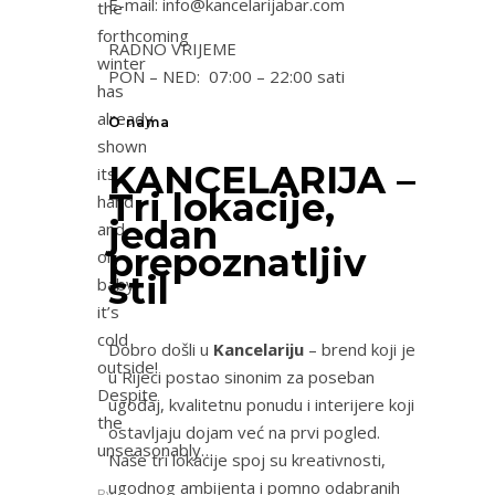
E-mail: info@kancelarijabar.com
the
forthcoming
RADNO VRIJEME
winter
PON – NED: 07:00 – 22:00 sati
has
already
O nama
shown
KANCELARIJA –
its
Tri lokacije,
hand
jedan
and
prepoznatljiv
oh
stil
baby,
it’s
cold
Dobro došli u
Kancelariju
– brend koji je
outside!
u Rijeci postao sinonim za poseban
Despite
ugođaj, kvalitetnu ponudu i interijere koji
the
ostavljaju dojam već na prvi pogled.
unseasonably…
Naše tri lokacije spoj su kreativnosti,
ugodnog ambijenta i pomno odabranih
By