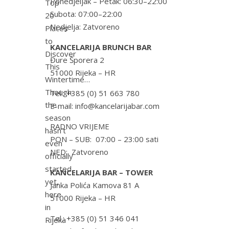
Ponedjeljak – Petak: 06:30–22:00
Top
Subota: 07:00–22:00
20
Nedjelja: Zatvoreno
Places
to
KANCELARIJA BRUNCH BAR
Discover
Đure Šporera 2
This
51000 Rijeka – HR
Wintertime…
Though
Tel.: +385 (0) 51 663 780
the
E-mail: info@kancelarijabar.com
season
RADNO VRIJEME
hasn’t
PON – SUB: 07:00 – 23:00 sati
even
NED: Zatvoreno
officially
started
KANCELARIJA BAR – TOWER
yet,
Janka Polića Kamova 81 A
here
51000 Rijeka – HR
in
Tel.: +385 (0) 51 346 041
Rijeka