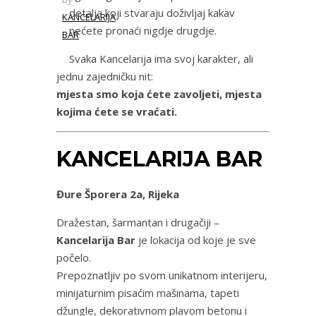
detalja koji stvaraju doživljaj kakav
KANCELARIJA
nećete pronaći nigdje drugdje.
BAR
Svaka Kancelarija ima svoj karakter, ali
jednu zajedničku nit:
mjesta smo koja ćete zavoljeti, mjesta
kojima ćete se vraćati.
KANCELARIJA BAR
Đure Šporera 2a, Rijeka
Dražestan, šarmantan i drugačiji –
Kancelarija Bar
je lokacija od koje je sve
počelo.
Prepoznatljiv po svom unikatnom interijeru,
minijaturnim pisaćim mašinama, tapeti
džungle, dekorativnom plavom betonu i