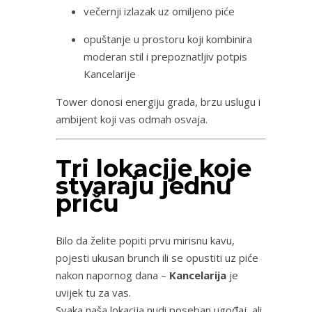
večernji izlazak uz omiljeno piće
opuštanje u prostoru koji kombinira
moderan stil i prepoznatljiv potpis
Kancelarije
Tower donosi energiju grada, brzu uslugu i
ambijent koji vas odmah osvaja.
Tri lokacije koje
stvaraju jednu
priču
Bilo da želite popiti prvu mirisnu kavu,
pojesti ukusan brunch ili se opustiti uz piće
nakon napornog dana –
Kancelarija
je
uvijek tu za vas.
Svaka naša lokacija nudi poseban ugođaj, ali