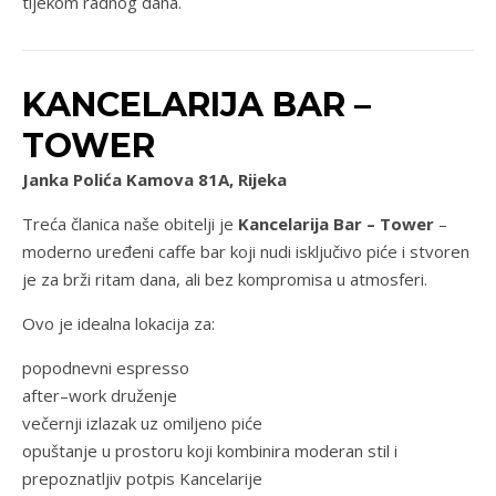
tijekom radnog dana.
KANCELARIJA BAR –
TOWER
Janka Polića Kamova 81A, Rijeka
Treća članica naše obitelji je
Kancelarija Bar – Tower
–
moderno uređeni caffe bar koji nudi isključivo piće i stvoren
je za brži ritam dana, ali bez kompromisa u atmosferi.
Ovo je idealna lokacija za:
popodnevni espresso
after–work druženje
večernji izlazak uz omiljeno piće
opuštanje u prostoru koji kombinira moderan stil i
prepoznatljiv potpis Kancelarije