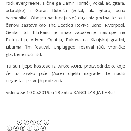
rock evergreene, a čine ga Damir Tomić ( vokal, ak. gitara,
udaraljke) i Goran Rubeša (vokal, ak. gitara, usna
harmonika). Obojica nastupaju već dugi niz godina te su i
članovi sastava kao The Beatles Revival Band, Riverpool,
Gerila, itd. Blu:Kanu je imao zapaženije nastupe na
Retopatija, Advent Opatija, Rokova na Klanjskoj gradini,
Liburnia film festival, Unplugged Festival Ičići, Vrbničke
glazbene noći, itd.
Tu su i lijepe hostese iz tvrtke AURE proizvodi d.o.o. koje
će uz svako piće (Aure) dijeliti nagrade, te nuditi
degustacije svojih proizvoda.
Vidimo se 10.05.2019. u 19 sati u KANCELARIJA BARu !
—