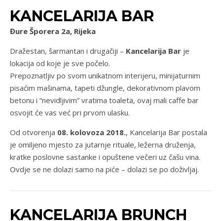
KANCELARIJA BAR
Đure Šporera 2a, Rijeka
Dražestan, šarmantan i drugačiji –
Kancelarija Bar
je
lokacija od koje je sve počelo.
Prepoznatljiv po svom unikatnom interijeru, minijaturnim
pisaćim mašinama, tapeti džungle, dekorativnom plavom
betonu i “nevidljivim” vratima toaleta, ovaj mali caffe bar
osvojit će vas već pri prvom ulasku.
Od otvorenja
08. kolovoza 2018.
, Kancelarija Bar postala
je omiljeno mjesto za jutarnje rituale, ležerna druženja,
kratke poslovne sastanke i opuštene večeri uz čašu vina.
Ovdje se ne dolazi samo na piće – dolazi se po doživljaj.
KANCELARIJA BRUNCH